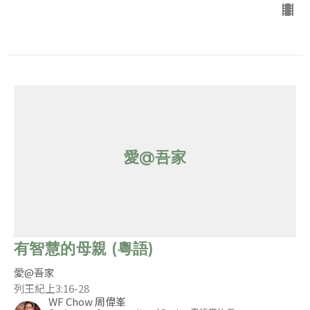
愛@吾家
有智慧的母親 (粵語)
愛@吾家
列王紀上3:16-28
WF Chow 周偉峯