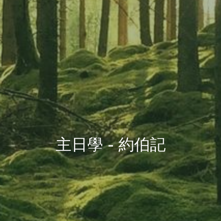
主日學 - 約伯記