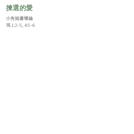
揀選的愛
小先知書導論
瑪 1:2~5, 4:5~6
Joanne Shi 石小川
Mandarin Congregational Pastor - 國語堂牧者
August 14, 2022
公義如江河滔滔
小先知書導論
謝廖嘉惠牧師(Andia)
Andia Chia 謝廖嘉惠
Pastor of Cantonese Ministry 粵語事工牧者
August 7, 2022