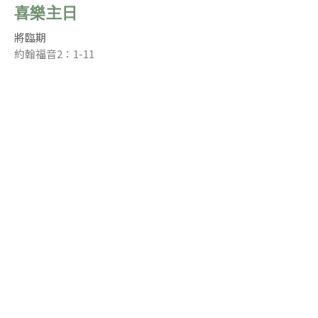
喜樂主日
將臨期
約翰福音2：1-11
Andia Chia 謝廖嘉惠
Pastor of Cantonese Ministry 粵語事工牧者
December 13, 2020
滿足的喜樂
將臨期
腓立比書 4：4~7
Joanne Shi 石小川
Mandarin Congregational Pastor - 國語堂牧者
December 13, 2020