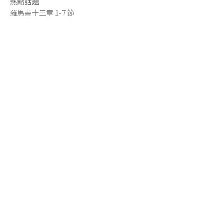
熱點話題
羅馬書十三章 1-7 節
Andia Chia 謝廖嘉惠
Pastor of Cantonese Ministry 粵語事工牧者
June 14, 2020
順服權柄~信仰與政治
熱點話題
彼得前書2:11-17
Joanne Shi 石小川
Mandarin Congregational Pastor - 國語堂牧者
June 14, 2020