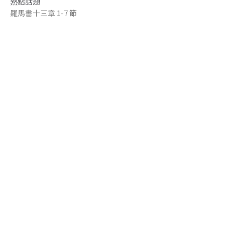
熱點話題
羅馬書十三章 1-7 節
Andia Chia 謝廖嘉惠
Pastor of Cantonese Ministry 粵語事工牧者
June 14, 2020
順服權柄~信仰與政治
熱點話題
彼得前書2:11-17
Joanne Shi 石小川
Mandarin Congregational Pastor - 國語堂牧者
June 14, 2020