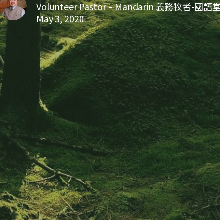
Volunteer Pastor – Mandarin 義務牧者-國語
May 3, 2020