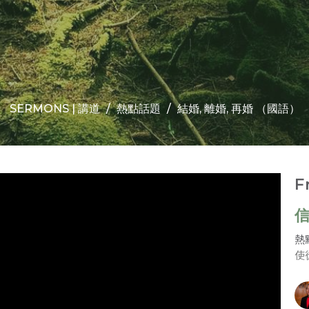
SERMONS | 講道
熱點話題
結婚, 離婚, 再婚 （國語）
F
信
熱
使徒