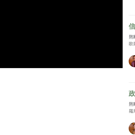
熱
歌羅
政
熱
羅