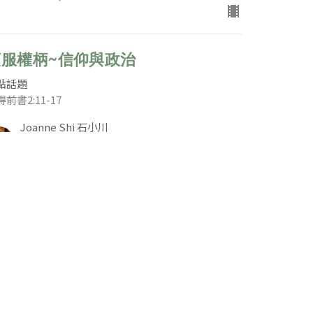
順服權柄~信仰與政治
點話題
前書2:11-17
Joanne Shi 石小川
Mandarin Congregational Pastor - 國語堂牧者
June 14, 2020
基督徒與世俗
點話題
林多前書5:9-13
est Speaker
ne 7, 2020