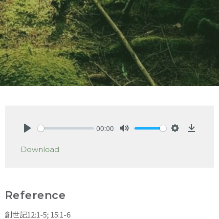
00:00
Play
Mute
Settings
Downlo
Download
Reference
創世記12:1-5; 15:1-6