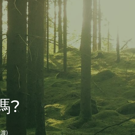
嗎?
過渡)