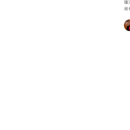
復
哥林
復
約翰
Gu
Apr
Vi