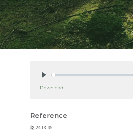
Play
Download
Reference
路 24:13-35