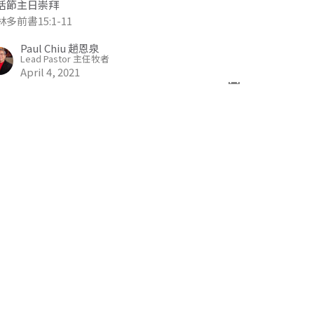
活節主日崇拜
多前書15:1-11
Paul Chiu 趙恩泉
Lead Pastor 主任牧者
April 4, 2021
高貴林宣道會國語堂復活節崇拜
活節主日崇拜
福音 20:1-9
est Speaker
il 4, 2021
ew all Sermons in Series