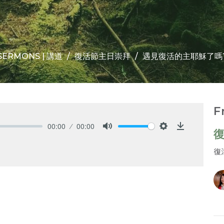
SERMONS | 講道
復活節主日崇拜
遇見復活的主耶穌了嗎
F
00:00
00:00
復
Mute
Settings
Download
復