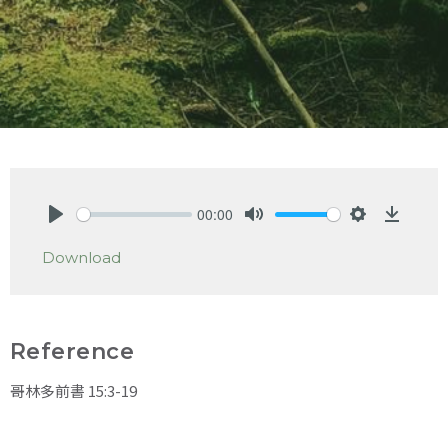
00:00
Play
Mute
Settings
Downlo
Download
Reference
哥林多前書 15:3-19