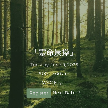
「靈命晨操」
Tuesday, June 9, 2026
6:00 - 7:00 am
WAC Foyer
Next Date
Register