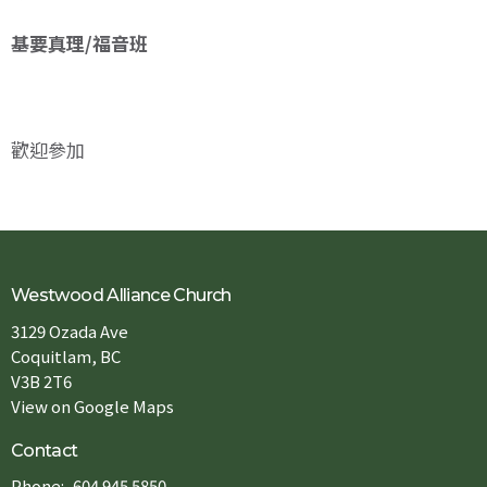
基要真理/福音班
歡迎參加
Westwood Alliance Church
3129 Ozada Ave
Coquitlam, BC
V3B 2T6
View on Google Maps
Contact
Phone:
604.945.5850