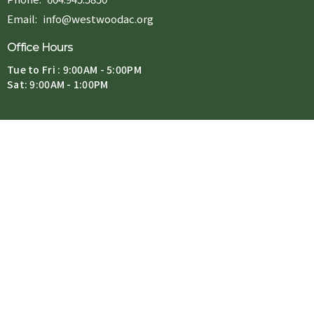
Email
:
info@westwoodac.org
Office Hours
Tue to Fri : 9:00AM - 5:00PM
Sat: 9:00AM - 1:00PM
Forms 申請表
Book a Room 場地預約
© 2026 Westwood Alliance Church. All Rights Reserved. |
Login
powered by
Website